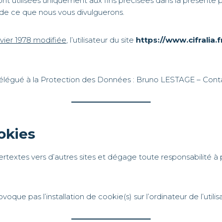
ront utilisées uniquement aux fins précisées dans la présente 
à de ce que nous vous divulguerons.
anvier 1978 modifiée
, l’utilisateur du site
https://www.cifralia.f
légué à la Protection des Données : Bruno LESTAGE – Contact 
okies
ertextes vers d’autres sites et dégage toute responsabilité à 
voque pas l’installation de cookie(s) sur l’ordinateur de l’utilis