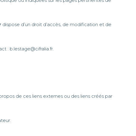
politique ou indiquées sur les pages pertinentes de
r
dispose d’un droit d’accès, de modification et de
: b.lestage@cifralia.fr.
propos de ces liens externes ou des liens créés par
ateur.